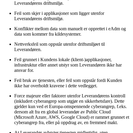
Leverandørens driftsmiljø.
Feil som skjer i applikasjoner som ligger utenfor
Leverandørens driftsmiljø.
Konflikter mellom data som manuelt er opprettet i eAdm og
data som kommer fra kildesystemer.
Nettverksfeil som oppstår utenfor driftsmiljøet til
Leverandøren.
Feil grunnet i Kundens lokale (klient-)applikasjoner,
infrastruktur eller annet utstyr som Leverandøren ikke har
ansvar for.
Feil bruk av tjenesten, eller feil som oppstår fordi Kunden
ikke har overholdt kravene i dette vedlegget.
Force majeure eller faktorer utenfor Leverandørens kontroll
(inkludert cyberangrep som utgjør en sikkerhetsfare). Dette
gjelder kun ved et Europa-omspennende cyberangrep, f.eks.
dersom alt fra en global leverandør av Public Cloud
(Microsoft Azure, AWS, Google Cloud) er rammet grunnet et
cyberangrep fra, eller på oppdrag av, en fremmed makt.
At Leverandør avbryter tjenesten midlertidig, uten