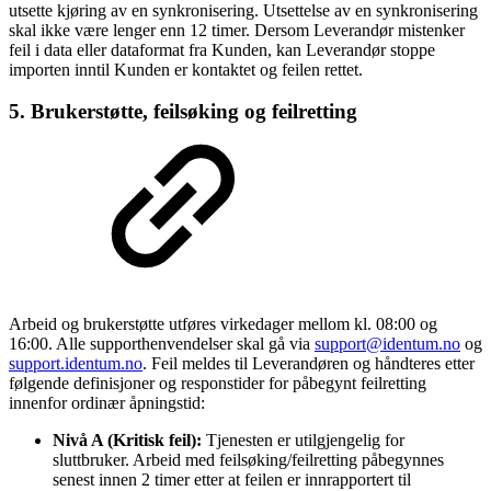
utsette kjøring av en synkronisering. Utsettelse av en synkronisering
skal ikke være lenger enn 12 timer. Dersom Leverandør mistenker
feil i data eller dataformat fra Kunden, kan Leverandør stoppe
importen inntil Kunden er kontaktet og feilen rettet.
5. Brukerstøtte, feilsøking og feilretting
Arbeid og brukerstøtte utføres virkedager mellom kl. 08:00 og
16:00. Alle supporthenvendelser skal gå via
support@identum.no
og
support.identum.no
. Feil meldes til Leverandøren og håndteres etter
følgende definisjoner og responstider for påbegynt feilretting
innenfor ordinær åpningstid:
Nivå A (Kritisk feil):
Tjenesten er utilgjengelig for
sluttbruker. Arbeid med feilsøking/feilretting påbegynnes
senest innen 2 timer etter at feilen er innrapportert til