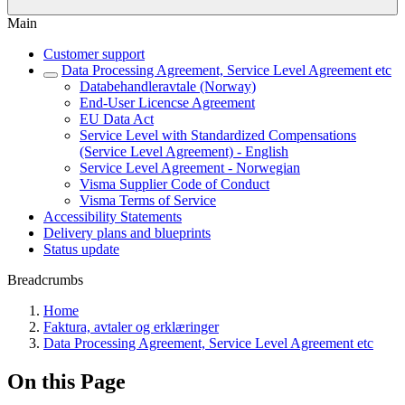
Main
Customer support
Data Processing Agreement, Service Level Agreement etc
Databehandleravtale (Norway)
End-User Licencse Agreement
EU Data Act
Service Level with Standardized Compensations
(Service Level Agreement) - English
Service Level Agreement - Norwegian
Visma Supplier Code of Conduct
Visma Terms of Service
Accessibility Statements
Delivery plans and blueprints
Status update
Breadcrumbs
Home
Faktura, avtaler og erklæringer
Data Processing Agreement, Service Level Agreement etc
On this Page