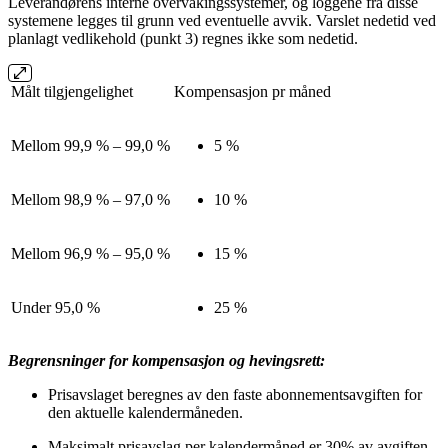
Leverandørens interne overvåkingssystemer, og loggene fra disse
systemene legges til grunn ved eventuelle avvik. Varslet nedetid ved
planlagt vedlikehold (punkt 3) regnes ikke som nedetid.
Målt tilgjengelighet
Kompensasjon pr måned
Mellom 99,9 % – 99,0 %
5 %
Mellom 98,9 % – 97,0 %
10 %
Mellom 96,9 % – 95,0 %
15 %
Under 95,0 %
25 %
Begrensninger for kompensasjon og hevingsrett:
Prisavslaget beregnes av den faste abonnementsavgiften for
den aktuelle kalendermåneden.
Maksimalt prisavslag per kalendermåned er 30% av avgiften.