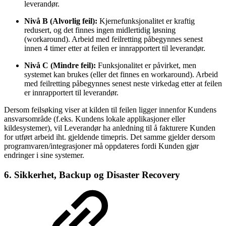
leverandør.
Nivå B (Alvorlig feil):
Kjernefunksjonalitet er kraftig
redusert, og det finnes ingen midlertidig løsning
(workaround). Arbeid med feilretting påbegynnes senest
innen 4 timer etter at feilen er innrapportert til leverandør.
Nivå C (Mindre feil):
Funksjonalitet er påvirket, men
systemet kan brukes (eller det finnes en workaround). Arbeid
med feilretting påbegynnes senest neste virkedag etter at feilen
er innrapportert til leverandør.
Dersom feilsøking viser at kilden til feilen ligger innenfor Kundens
ansvarsområde (f.eks. Kundens lokale applikasjoner eller
kildesystemer), vil Leverandør ha anledning til å fakturere Kunden
for utført arbeid iht. gjeldende timepris. Det samme gjelder dersom
programvaren/integrasjoner må oppdateres fordi Kunden gjør
endringer i sine systemer.
6. Sikkerhet, Backup og Disaster Recovery