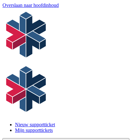
Overslaan naar hoofdinhoud
Nieuw supportticket
Mijn supporttickets