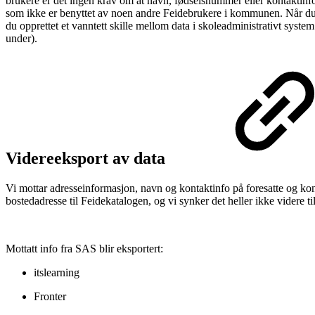
brukere er det ingen krav om at navn, fødselsnummer eller kontaktinfo
som ikke er benyttet av noen andre Feidebrukere i kommunen. Når du 
du opprettet et vanntett skille mellom data i skoleadministrativt system
under).
Videreeksport av data
Vi mottar adresseinformasjon, navn og kontaktinfo på foresatte og konta
bostedadresse til Feidekatalogen, og vi synker det heller ikke videre til
Mottatt info fra SAS blir eksportert:
itslearning
Fronter