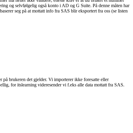
mmer må heller ikke validere, eneste krav er at du bruker et nummer
ering og selvfølgelig også konto i AD og G Suite. På denne måten har
serer seg på at mottatt info fra SAS blir eksportert fra oss (se listen
 på brukeren det gjelder. Vi importerer ikke foresatte eller
llig, for itslearning videresender vi f.eks alle data mottatt fra SAS.