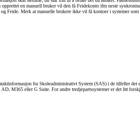
rmasjon skal stemme, du står fritt til å bruke det du ønsker. Fødselsnu
opprettet en manuell bruker vil den få Feidekonto ifm neste synkronis
 og Feide. Merk at manuelle brukere ikke vil få kontoer i systemer som ba
ktinformasjon fra Skoleadministrativt System (SAS) i de tilfeller det er
 AD, M365 eller G Suite. For andre tredjepartssystemer er det litt forskje