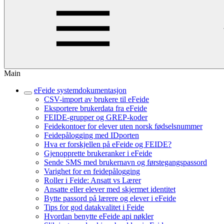
Main
eFeide systemdokumentasjon
CSV-import av brukere til eFeide
Eksportere brukerdata fra eFeide
FEIDE-grupper og GREP-koder
Feidekontoer for elever uten norsk fødselsnummer
Feidepålogging med IDporten
Hva er forskjellen på eFeide og FEIDE?
Gjenopprette brukeranker i eFeide
Sende SMS med brukernavn og førstegangspassord
Varighet for en feidepålogging
Roller i Feide: Ansatt vs Lærer
Ansatte eller elever med skjermet identitet
Bytte passord på lærere og elever i eFeide
Tips for god datakvalitet i Feide
Hvordan benytte eFeide api nøkler