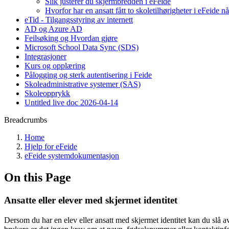
Slik justerer du skjermbredden i eFeide
Hvorfor har en ansatt fått to skoletilhørigheter i eFeide n
eTid - Tilgangsstyring av internett
AD og Azure AD
Feilsøking og Hvordan gjøre
Microsoft School Data Sync (SDS)
Integrasjoner
Kurs og opplæring
Pålogging og sterk autentisering i Feide
Skoleadministrative systemer (SAS)
Skoleopprykk
Untitled live doc 2026-04-14
Breadcrumbs
Home
Hjelp for eFeide
eFeide systemdokumentasjon
On this Page
Ansatte eller elever med skjermet identitet
Dersom du har en elev eller ansatt med skjermet identitet kan du slå 