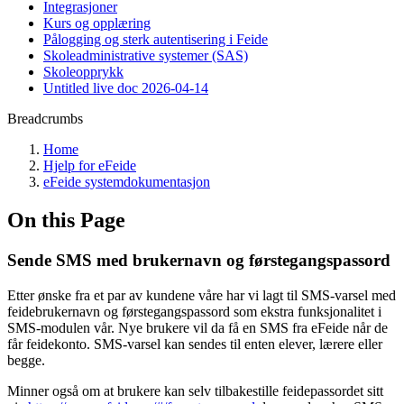
Integrasjoner
Kurs og opplæring
Pålogging og sterk autentisering i Feide
Skoleadministrative systemer (SAS)
Skoleopprykk
Untitled live doc 2026-04-14
Breadcrumbs
Home
Hjelp for eFeide
eFeide systemdokumentasjon
On this Page
Sende SMS med brukernavn og førstegangspassord
Etter ønske fra et par av kundene våre har vi lagt til SMS-varsel med
feidebrukernavn og førstegangspassord som ekstra funksjonalitet i
SMS-modulen vår. Nye brukere vil da få en SMS fra eFeide når de
får feidekonto. SMS-varsel kan sendes til enten elever, lærere eller
begge.
Minner også om at brukere kan selv tilbakestille feidepassordet sitt