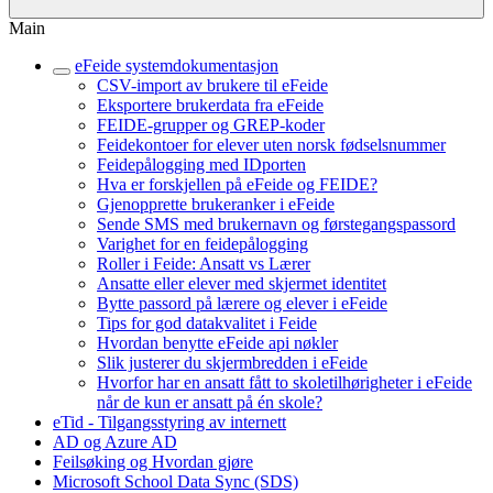
Main
eFeide systemdokumentasjon
CSV-import av brukere til eFeide
Eksportere brukerdata fra eFeide
FEIDE-grupper og GREP-koder
Feidekontoer for elever uten norsk fødselsnummer
Feidepålogging med IDporten
Hva er forskjellen på eFeide og FEIDE?
Gjenopprette brukeranker i eFeide
Sende SMS med brukernavn og førstegangspassord
Varighet for en feidepålogging
Roller i Feide: Ansatt vs Lærer
Ansatte eller elever med skjermet identitet
Bytte passord på lærere og elever i eFeide
Tips for god datakvalitet i Feide
Hvordan benytte eFeide api nøkler
Slik justerer du skjermbredden i eFeide
Hvorfor har en ansatt fått to skoletilhørigheter i eFeide
når de kun er ansatt på én skole?
eTid - Tilgangsstyring av internett
AD og Azure AD
Feilsøking og Hvordan gjøre
Microsoft School Data Sync (SDS)