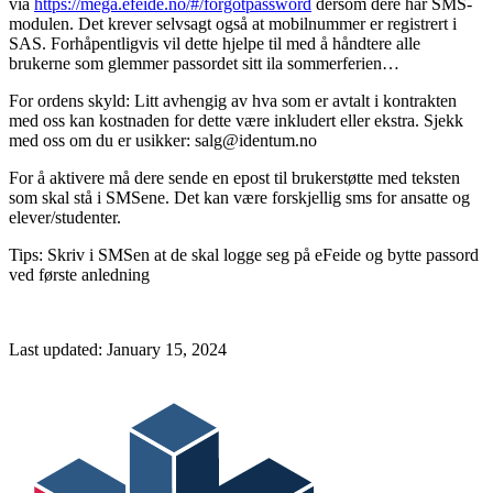
via
https://mega.efeide.no/#/forgotpassword
dersom dere har SMS-
modulen. Det krever selvsagt også at mobilnummer er registrert i
SAS. Forhåpentligvis vil dette hjelpe til med å håndtere alle
brukerne som glemmer passordet sitt ila sommerferien…
For ordens skyld: Litt avhengig av hva som er avtalt i kontrakten
med oss kan kostnaden for dette være inkludert eller ekstra. Sjekk
med oss om du er usikker: salg@identum.no
For å aktivere må dere sende en epost til brukerstøtte med teksten
som skal stå i SMSene. Det kan være forskjellig sms for ansatte og
elever/studenter.
Tips: Skriv i SMSen at de skal logge seg på eFeide og bytte passord
ved første anledning
Last updated:
January 15, 2024