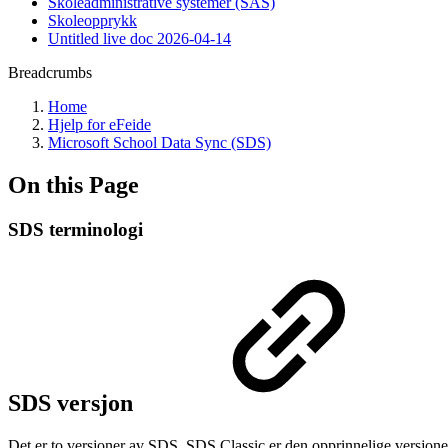
Skoleadministrative systemer (SAS)
Skoleopprykk
Untitled live doc 2026-04-14
Breadcrumbs
Home
Hjelp for eFeide
Microsoft School Data Sync (SDS)
On this Page
SDS terminologi
SDS versjon
Det er to versjoner av SDS. SDS Classic er den opprinnelige versjon