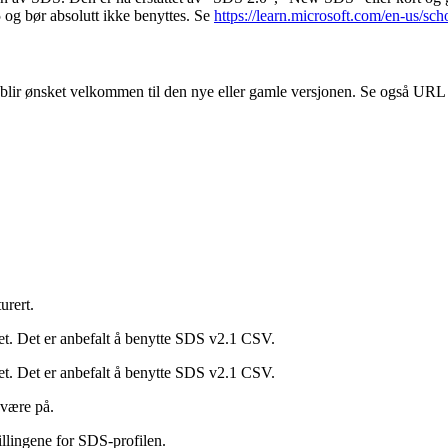
5 og bør absolutt ikke benyttes. Se
https://learn.microsoft.com/en-us/sc
lir ønsket velkommen til den nye eller gamle versjonen. Se også URL o
urert.
t. Det er anbefalt å benytte SDS v2.1 CSV.
t. Det er anbefalt å benytte SDS v2.1 CSV.
 være på.
tillingene for SDS-profilen.