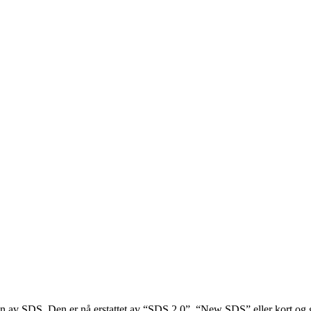
en av SDS. Den er nå erstattet av “SDS 2.0”, “New SDS” eller kort og