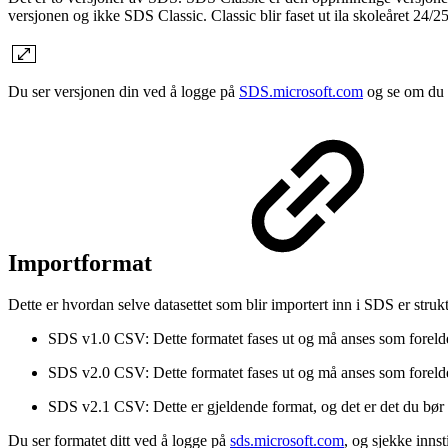
versjonen og ikke SDS Classic. Classic blir faset ut ila skoleåret 24/2
Du ser versjonen din ved å logge på
SDS.microsoft.com
og se om du b
Importformat
Dette er hvordan selve datasettet som blir importert inn i SDS er strukt
SDS v1.0 CSV: Dette formatet fases ut og må anses som forelde
SDS v2.0 CSV: Dette formatet fases ut og må anses som forelde
SDS v2.1 CSV: Dette er gjeldende format, og det er det du bør
Du ser formatet ditt ved å logge på
sds.microsoft.com
, og sjekke inns