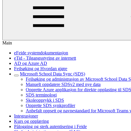
Main
eFeide systemdokumentasjon
eTid - Tilgangsstyring av internett
AD og Azure AD
Feilsøking og Hvordan gjøre
Microsoft School Data Sync (SDS)
Feilsøking og administrasjon av Microsoft School Data
Manuelt oppdatere SDSv2 med nye data
Opprette Azure applikasjon for direkte opplasting til SD
SDS terminologi
Skoleopprykk i SDS
Opprette SDS synkprofiler
Anbefalt oppsett og navnestandard for Microsoft Teams
Integrasjoner
Kurs og opplæring
Pålogging og sterk autentisering i Feide