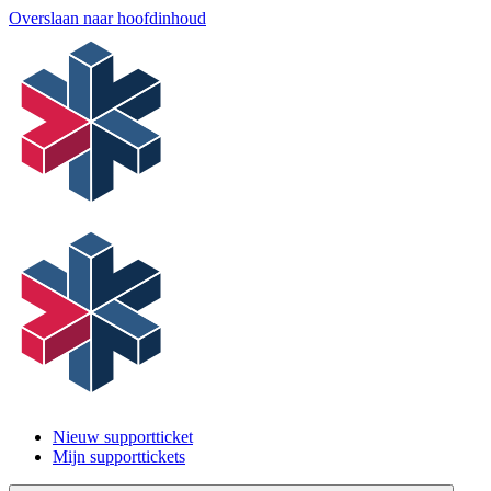
Overslaan naar hoofdinhoud
Nieuw supportticket
Mijn supporttickets