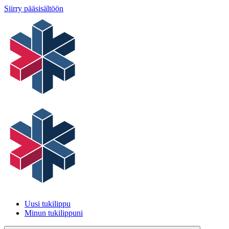
Siirry pääsisältöön
Uusi tukilippu
Minun tukilippuni