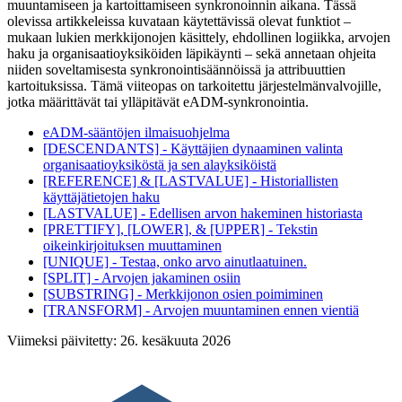
muuntamiseen ja kartoittamiseen synkronoinnin aikana. Tässä
olevissa artikkeleissa kuvataan käytettävissä olevat funktiot –
mukaan lukien merkkijonojen käsittely, ehdollinen logiikka, arvojen
haku ja organisaatioyksiköiden läpikäynti – sekä annetaan ohjeita
niiden soveltamisesta synkronointisäännöissä ja attribuuttien
kartoituksissa. Tämä viiteopas on tarkoitettu järjestelmänvalvojille,
jotka määrittävät tai ylläpitävät eADM-synkronointia.
eADM-sääntöjen ilmaisuohjelma
[DESCENDANTS] - Käyttäjien dynaaminen valinta
organisaatioyksiköstä ja sen alayksiköistä
[REFERENCE] & [LASTVALUE] - Historiallisten
käyttäjätietojen haku
[LASTVALUE] - Edellisen arvon hakeminen historiasta
[PRETTIFY], [LOWER], & [UPPER] - Tekstin
oikeinkirjoituksen muuttaminen
[UNIQUE] - Testaa, onko arvo ainutlaatuinen.
[SPLIT] - Arvojen jakaminen osiin
[SUBSTRING] - Merkkijonon osien poimiminen
[TRANSFORM] - Arvojen muuntaminen ennen vientiä
Viimeksi päivitetty:
26. kesäkuuta 2026