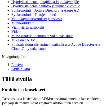
Hyödyllistä tietoa johtajille ja loppukäyttäjille
Hyödyllistä tietoa hallinto- ja tukihenkilöstölle
Synkronointi – Active Directory ja Azure AD
Synkronointi – Tietojen tuonti
Muut käyttötarkoitukset ja lisäosat
Miten-artikkelit
Vianmääritysartikkelit
Videot
Missä asioissa Identum ei voi auttaa sinua
Mikä on eADM?
Pilvipalveluun siirtyminen: paikallisesta Active Directorysta
Cloud-Only ratkaisuun
Navigointipolku
Etusivu
Apua eAdm
Tällä sivulla
Funktiot ja lausekkeet
Tässä osiossa käsitellään eADM:n sisäänrakennettua lausekekieltä,
jota järjestelmänvalvojat käyttävät attribuuttien arvojen