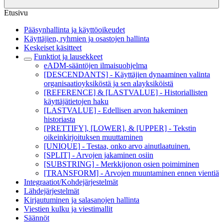
Etusivu
Pääsynhallinta ja käyttöoikeudet
Käyttäjien, ryhmien ja osastojen hallinta
Keskeiset käsitteet
Funktiot ja lausekkeet
eADM-sääntöjen ilmaisuohjelma
[DESCENDANTS] - Käyttäjien dynaaminen valinta
organisaatioyksiköstä ja sen alayksiköistä
[REFERENCE] & [LASTVALUE] - Historiallisten
käyttäjätietojen haku
[LASTVALUE] - Edellisen arvon hakeminen
historiasta
[PRETTIFY], [LOWER], & [UPPER] - Tekstin
oikeinkirjoituksen muuttaminen
[UNIQUE] - Testaa, onko arvo ainutlaatuinen.
[SPLIT] - Arvojen jakaminen osiin
[SUBSTRING] - Merkkijonon osien poimiminen
[TRANSFORM] - Arvojen muuntaminen ennen vientiä
Integraatiot/Kohdejärjestelmät
Lähdejärjestelmät
Kirjautuminen ja salasanojen hallinta
Viestien kulku ja viestimallit
Säännöt