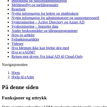
Innlogging og passordadministrasjon
Meldingsflyt og meldingsmaler
Regelsett
Nyttig informasjon for ledere og sluttbrukere
Nyttig informasjon for administratorer og supportpersonell
Synkronisering – Active Directory og Azure AD
Synkronisering – Importer data
Andre bruksområder og tilleggsprogrammer
How-to artikler
Feilsøkingsartikler
Videoer
Hva Identum ikke kan hjelpe deg med
Hva er eADM?
Reisen mot skyen: Fra lokal AD til Cloud-Only
Navigasjonsstien
Hjem
Hjelp til eAdm
På denne siden
Funksjoner og uttrykk