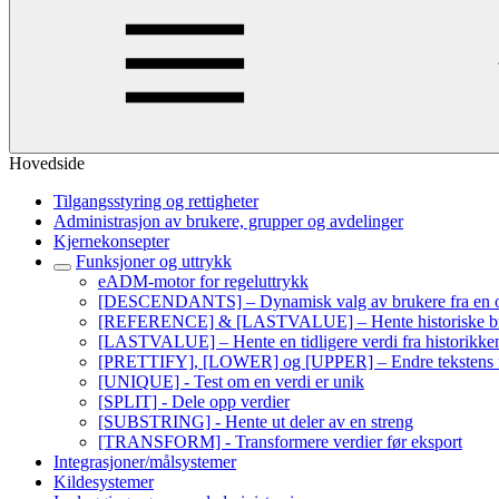
Hovedside
Tilgangsstyring og rettigheter
Administrasjon av brukere, grupper og avdelinger
Kjernekonsepter
Funksjoner og uttrykk
eADM-motor for regeluttrykk
[DESCENDANTS] – Dynamisk valg av brukere fra en org
[REFERENCE] & [LASTVALUE] – Hente historiske br
[LASTVALUE] – Hente en tidligere verdi fra historikke
[PRETTIFY], [LOWER] og [UPPER] – Endre tekstens f
[UNIQUE] - Test om en verdi er unik
[SPLIT] - Dele opp verdier
[SUBSTRING] - Hente ut deler av en streng
[TRANSFORM] - Transformere verdier før eksport
Integrasjoner/målsystemer
Kildesystemer