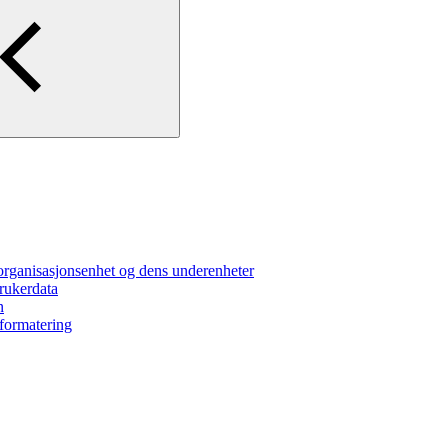
anisasjonsenhet og dens underenheter
ukerdata
n
ormatering