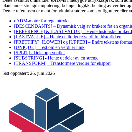
Dette avsnittet omhandler eADMs innebygde uttrykksspråk, som administ
blant annet strengmanipulering, betinget logikk, henting av verdier 
Denne referansen er ment for administratorer som konfigurerer eller
eADM-motor for regeluttrykk
[DESCENDANTS] – Dynamisk valg av brukere fra en organisa
[REFERENCE] & [LASTVALUE] – Hente historiske brukerd
[LASTVALUE] – Hente en tidligere verdi fra historikken
[PRETTIFY], [LOWER] og [UPPER] – Endre tekstens format
[UNIQUE] - Test om en verdi er unik
[SPLIT] - Dele opp verdier
[SUBSTRING] - Hente ut deler av en streng
[TRANSFORM] - Transformere verdier før eksport
Sist oppdatert:
26. juni 2026