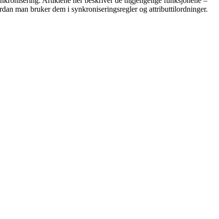
nkronisering. Artiklene her beskriver de tilgjengelige funksjonene –
dan man bruker dem i synkroniseringsregler og attributtilordninger.