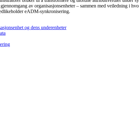
ratorer bruker til å transformere og tilordne attributtverdier under sy
og gjennomgang av organisasjonsenheter – sammen med veiledning i hvor
 vedlikeholder eADM-synkronisering.
sjonsenhet og dens underenheter
ata
ering