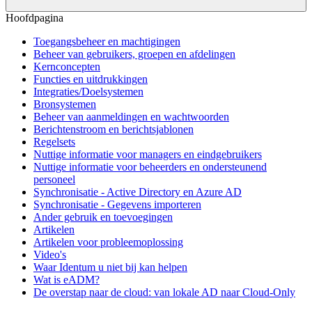
Hoofdpagina
Toegangsbeheer en machtigingen
Beheer van gebruikers, groepen en afdelingen
Kernconcepten
Functies en uitdrukkingen
Integraties/Doelsystemen
Bronsystemen
Beheer van aanmeldingen en wachtwoorden
Berichtenstroom en berichtsjablonen
Regelsets
Nuttige informatie voor managers en eindgebruikers
Nuttige informatie voor beheerders en ondersteunend
personeel
Synchronisatie - Active Directory en Azure AD
Synchronisatie - Gegevens importeren
Ander gebruik en toevoegingen
Artikelen
Artikelen voor probleemoplossing
Video's
Waar Identum u niet bij kan helpen
Wat is eADM?
De overstap naar de cloud: van lokale AD naar Cloud-Only