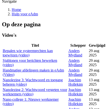
Navigatie
Home
Hulp voor eAdm
Op deze pagina
Video's
Titel
Schepper
Gewijzigd
Bepalen wie systeemrechten kan
Anders
29 aug
toewijzen (video)
Mydland
2025
Sjablonen voor berichten bewerken
Anders
29 aug
(video)
Mydland
2025
Handmatige afdelingen maken in eAdm
Anders
29 aug
(Video)
Mydland
2025
Nanolezing 3: Wachtwoord en toegang
Joachim
13 aug
beheren (video)
Hollekim
2025
Nanolezing 2: Wachtwoord vergeten voor
Joachim
13 aug
werknemers (video)
Hollekim
2025
Nano-college 1: Nieuwe werknemer
Joachim
13 aug
(video)
Hollekim
2025