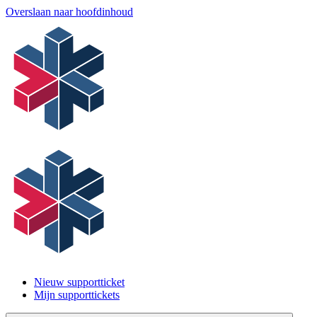
Overslaan naar hoofdinhoud
Nieuw supportticket
Mijn supporttickets