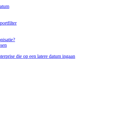
datum
ortfilter
nisatie?
ssen
erprise die op een latere datum ingaan