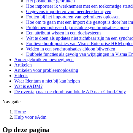
Het positiefilter gebruiken
Hoe importeer ik werknemers met een toekomstige start
Gegevens importeren van meerdere bedrijven
Fouten bij het importeren van gebruikers oplossen
Hoe om te gaan met een import die gestopt is door het imp
Problemen oplossen bij mislukte synchronisatiestappen
Een attribuut wissen in een doelsysteem
Wat te doen als updates niet zichtbaar zijn na een synchro
Foutieve hoofdposities van Visma Enterprise HRM oplo
Velden in een synchronisatiesjabloon bijwerken
Dubbele functies als gevolg van wijzigingen in Visma Ent
Ander gebruik en toevoegingen
Artikelen
Artikelen voor probleemoplossing
Video's
Waar Identum u niet bij kan helpen
Wat is eADM?
De overstap naar de cloud: van lokale AD naar Cloud-Only
Navigatie
Home
Hulp voor eAdm
Op deze pagina