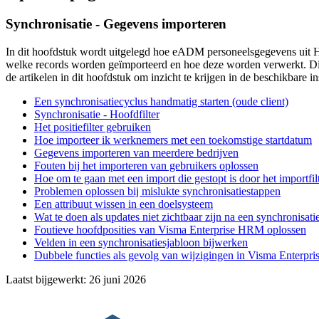
Synchronisatie - Gegevens importeren
In dit hoofdstuk wordt uitgelegd hoe eADM personeelsgegevens uit HR- 
welke records worden geïmporteerd en hoe deze worden verwerkt. Dit
de artikelen in dit hoofdstuk om inzicht te krijgen in de beschikbare i
Een synchronisatiecyclus handmatig starten (oude client)
Synchronisatie - Hoofdfilter
Het positiefilter gebruiken
Hoe importeer ik werknemers met een toekomstige startdatum
Gegevens importeren van meerdere bedrijven
Fouten bij het importeren van gebruikers oplossen
Hoe om te gaan met een import die gestopt is door het importfil
Problemen oplossen bij mislukte synchronisatiestappen
Een attribuut wissen in een doelsysteem
Wat te doen als updates niet zichtbaar zijn na een synchronisati
Foutieve hoofdposities van Visma Enterprise HRM oplossen
Velden in een synchronisatiesjabloon bijwerken
Dubbele functies als gevolg van wijzigingen in Visma Enterpris
Laatst bijgewerkt:
26 juni 2026