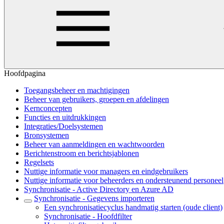
Hoofdpagina
Toegangsbeheer en machtigingen
Beheer van gebruikers, groepen en afdelingen
Kernconcepten
Functies en uitdrukkingen
Integraties/Doelsystemen
Bronsystemen
Beheer van aanmeldingen en wachtwoorden
Berichtenstroom en berichtsjablonen
Regelsets
Nuttige informatie voor managers en eindgebruikers
Nuttige informatie voor beheerders en ondersteunend personeel
Synchronisatie - Active Directory en Azure AD
Synchronisatie - Gegevens importeren
Een synchronisatiecyclus handmatig starten (oude client)
Synchronisatie - Hoofdfilter