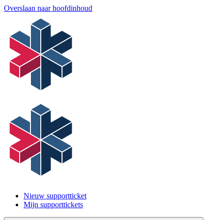
Overslaan naar hoofdinhoud
Nieuw supportticket
Mijn supporttickets