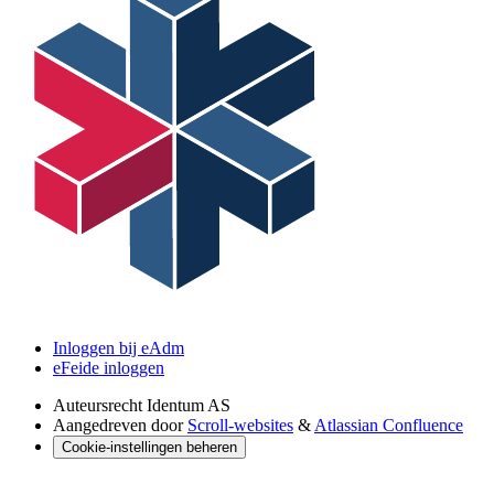
Inloggen bij eAdm
eFeide inloggen
Auteursrecht
Identum AS
Aangedreven door
Scroll-websites
&
Atlassian Confluence
Cookie-instellingen beheren