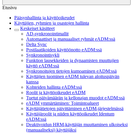
Etusivu
Pääsynhallinta ja käyttöoikeudet
Käyttäjien, ryhmien ja osastojen hallinta
Keskeiset käsitteet
AD-synkronointimallit
Automaattiset ja manuaaliset ryhmät eADM:ssä
Delta Sync
Postilaatikoiden käyttöönotto eADM:ssä
Synkronointisykli
Funktion lausekkeiden ja dynaamisten muuttujien
käyttö eADM:ssä
Synkronoitujen tietojen kumoaminen eADM:ssä
Käyttäjien tuominen eADM tulevan aloituspäivän
kanssa
Kohteiden hallinta eADM:ssä
Roolit ja käyttöoikeudet eADM
Tuetut päivämäärän ja kellonajan muodot eADM:ssä
eADM ymmärtäminen: Toimintoalueet
Käyttäjätietojen päivittäminen eADM-järjestelmässä
Käyttäjäroolit ja niiden käyttöoikeudet Identum
eADM:ssä
Deaktivoidun HRM-käyttäjän muuttaminen ulkoiseksi
(manuaaliseksi) käyttäjäksi