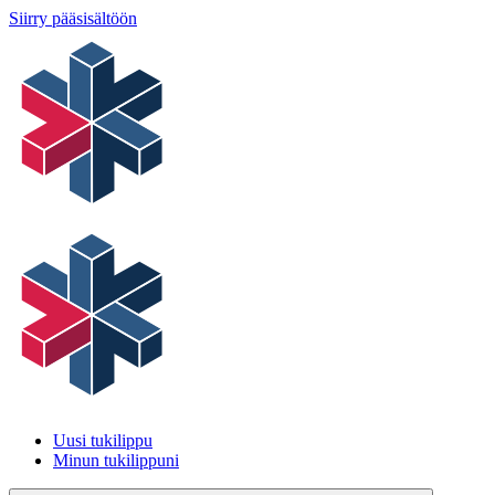
Siirry pääsisältöön
Uusi tukilippu
Minun tukilippuni