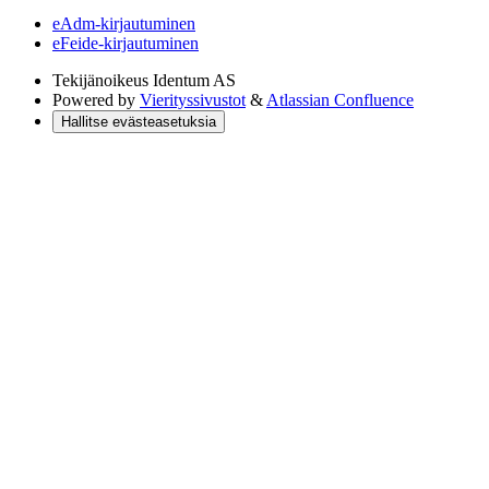
eAdm-kirjautuminen
eFeide-kirjautuminen
Tekijänoikeus
Identum AS
Powered by
Vierityssivustot
&
Atlassian Confluence
Hallitse evästeasetuksia