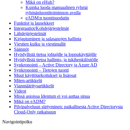
Mikä on eHub?
Kuinka luoda manuaalinen ryhmä
ryhmänluontitoiminnon avulla
eADM:n tuontisuodatin
Funktiot ja lausekkeet
Integraatiot/Kohdejärjestelmät
Lähdejärjestelmät
Kirjautuminen ja salasanojen hallinta
Viestien kulku ja viestimallit
Säännöt
Hyödyllistä tietoa johtajille ja loppukäyttäjille
Hyödyllistä tietoa hallinto- ja tukihenkilöstölle
Synkronointi – Active Directory ja Azure AD
Synkronointi – Tietojen tuonti
Muut käyttötarkoitukset ja lisäosat
Miten-artikkelit
Vianmääritysartikkelit
Videot
Missä asioissa Identum ei voi auttaa sinua
Mikä on eADM?
Pilvipalveluun siirtyminen: paikallisesta Active Directorysta
Cloud-Only ratkaisuun
Navigointipolku