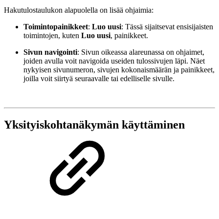
Hakutulostaulukon alapuolella on lisää ohjaimia:
Toimintopainikkeet
:
Luo uusi
: Tässä sijaitsevat ensisijaisten
toimintojen, kuten
Luo uusi
, painikkeet.
Sivun navigointi
: Sivun oikeassa alareunassa on ohjaimet,
joiden avulla voit navigoida useiden tulossivujen läpi. Näet
nykyisen sivunumeron, sivujen kokonaismäärän ja painikkeet,
joilla voit siirtyä seuraavalle tai edelliselle sivulle.
Yksityiskohtanäkymän käyttäminen