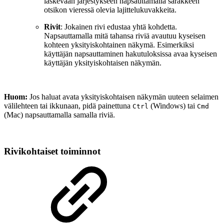
laskevaan järjestykseen napsauttamalla sarakkeen
otsikon vieressä olevia lajittelukuvakkeita.
Rivit
: Jokainen rivi edustaa yhtä kohdetta.
Napsauttamalla mitä tahansa riviä avautuu kyseisen
kohteen yksityiskohtainen näkymä. Esimerkiksi
käyttäjän napsauttaminen hakutuloksissa avaa kyseisen
käyttäjän yksityiskohtaisen näkymän.
Huom:
Jos haluat avata yksityiskohtaisen näkymän uuteen selaimen
välilehteen tai ikkunaan, pidä painettuna
(Windows) tai
Ctrl
Cmd
(Mac) napsauttamalla samalla riviä.
Rivikohtaiset toiminnot