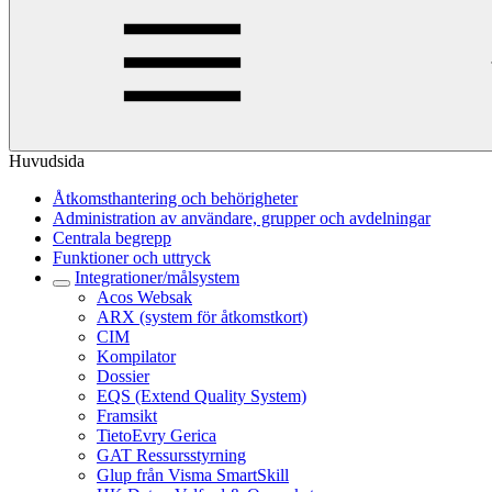
Huvudsida
Åtkomsthantering och behörigheter
Administration av användare, grupper och avdelningar
Centrala begrepp
Funktioner och uttryck
Integrationer/målsystem
Acos Websak
ARX (system för åtkomstkort)
CIM
Kompilator
Dossier
EQS (Extend Quality System)
Framsikt
TietoEvry Gerica
GAT Ressursstyrning
Glup från Visma SmartSkill