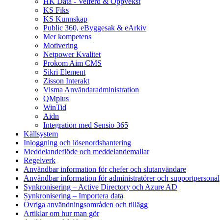
HK Data - Velferd & Oppvekst
KS Fiks
KS Kunnskap
Public 360, eByggesak & eArkiv
Mer kompetens
Motivering
Netpower Kvalitet
Prokom Aim CMS
Sikri Element
Zisson Interakt
Visma Användaradministration
QMplus
WinTid
Aidn
Integration med Sensio 365
Källsystem
Inloggning och lösenordshantering
Meddelandeflöde och meddelandemallar
Regelverk
Användbar information för chefer och slutanvändare
Användbar information för administratörer och supportpersonal
Synkronisering – Active Directory och Azure AD
Synkronisering – Importera data
Övriga användningsområden och tillägg
Artiklar om hur man gör