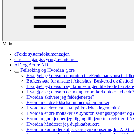
Main
eFeide systemdokumentasjon
eTid - Tilgangsstyring av internett
AD og Azure AD
Feilsøking og Hvordan gjøre
Hva gjør jeg dersom importen til eFeide har stanset i filte
Brukerstøtte for ansatte i Akershus, Buskerud og Østfo
Hva gjør jeg dersom synkroniseringen til eFeide har stan
Hva gjør jeg dersom det mangler brukerkontoer i eFeide
Hvordan aktivere jeg feidetjenester?
Hvordan endre fødselsnummer på en bruker
Hvordan endrer jeg navn på Feidekatalogen min?
Hvordan endre mottaker av synkroniseringsrapporter og 
Hvordan godkjenner jeg tilgang til tjenester registrert i 
Hvordan håndterer jeg duplikatbrukere
Hvordan kontrollere at passordsynkronisering fra AD til 