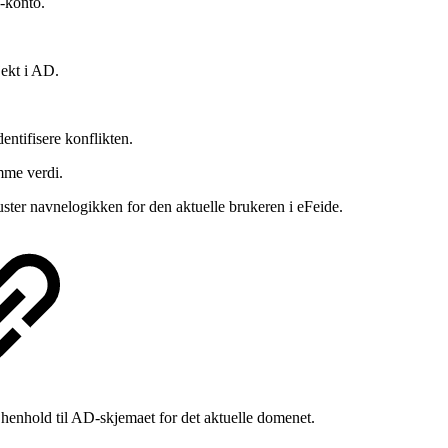
-konto.
jekt i AD.
entifisere konflikten.
mme verdi.
uster navnelogikken for den aktuelle brukeren i eFeide.
t i henhold til AD-skjemaet for det aktuelle domenet.