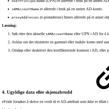
(UPN) er allerede i bruk på en annen AD
UserPrincipalName
er allerede i bruk på en annen AD-konto.
sAMAccountName
(e-postadresse) finnes allerede på et annet ob
proxyAddresses
Løsning:
Søk etter den aktuelle
eller UPN i AD for å id
sAMAccountName
Avklar om det eksisterer en gammel eller inaktiv konto med sa
Omdøp eller deaktiver den konflikterende kontoen i AD, eller j
4. Ugyldige data eller skjemabrudd
eFeide forsøker å skrive en verdi til et AD-attributt som ikke er tillat