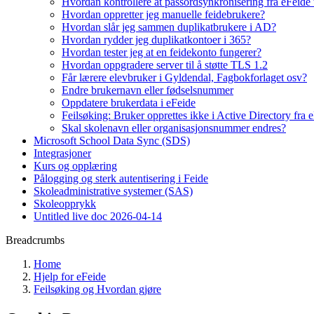
Hvordan kontrollere at passordsynkronisering fra eFeide 
Hvordan oppretter jeg manuelle feidebrukere?
Hvordan slår jeg sammen duplikatbrukere i AD?
Hvordan rydder jeg duplikatkontoer i 365?
Hvordan tester jeg at en feidekonto fungerer?
Hvordan oppgradere server til å støtte TLS 1.2
Får lærere elevbruker i Gyldendal, Fagbokforlaget osv?
Endre brukernavn eller fødselsnummer
Oppdatere brukerdata i eFeide
Feilsøking: Bruker opprettes ikke i Active Directory fra 
Skal skolenavn eller organisasjonsnummer endres?
Microsoft School Data Sync (SDS)
Integrasjoner
Kurs og opplæring
Pålogging og sterk autentisering i Feide
Skoleadministrative systemer (SAS)
Skoleopprykk
Untitled live doc 2026-04-14
Breadcrumbs
Home
Hjelp for eFeide
Feilsøking og Hvordan gjøre