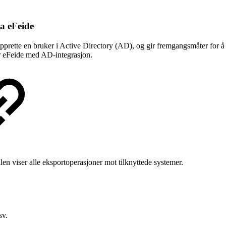
ra eFeide
opprette en bruker i Active Directory (AD), og gir fremgangsmåter for å 
r eFeide med AD-integrasjon.
llen viser alle eksportoperasjoner mot tilknyttede systemer.
sv.